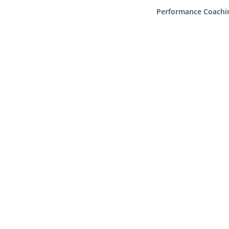
Performance Coachi
efunden
erden. Verfeinern Sie Ihre Suche oder verwenden Sie die Navigat