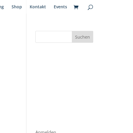
ng
Shop
Kontakt
Events
ion
Neueste Kommentare
Archiv
Kategorien
Keine Kategorien
Meta
Anmelden